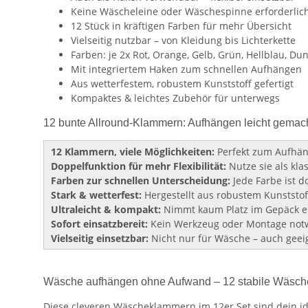
Keine Wäscheleine oder Wäschespinne erforderlic
12 Stück in kräftigen Farben für mehr Übersicht
Vielseitig nutzbar – von Kleidung bis Lichterkette
Farben: je 2x Rot, Orange, Gelb, Grün, Hellblau, Du
Mit integriertem Haken zum schnellen Aufhängen
Aus wetterfestem, robustem Kunststoff gefertigt
Kompaktes & leichtes Zubehör für unterwegs
12 bunte Allround-Klammern: Aufhängen leicht gema
12 Klammern, viele Möglichkeiten:
Perfekt zum Aufhän
Doppelfunktion für mehr Flexibilität:
Nutze sie als kla
Farben zur schnellen Unterscheidung:
Jede Farbe ist d
Stark & wetterfest:
Hergestellt aus robustem Kunststof
Ultraleicht & kompakt:
Nimmt kaum Platz im Gepäck ein
Sofort einsatzbereit:
Kein Werkzeug oder Montage notw
Vielseitig einsetzbar:
Nicht nur für Wäsche – auch geei
Wäsche aufhängen ohne Aufwand – 12 stabile Wäsche
Diese cleveren Wäscheklammern im 12er Set sind dein ide