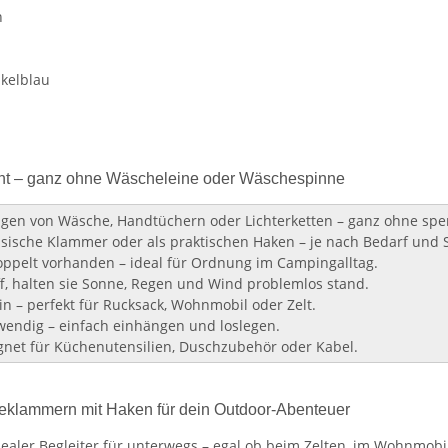
h
nkelblau
cht – ganz ohne Wäscheleine oder Wäschespinne
gen von Wäsche, Handtüchern oder Lichterketten – ganz ohne spe
ssische Klammer oder als praktischen Haken – je nach Bedarf und S
oppelt vorhanden – ideal für Ordnung im Campingalltag.
f, halten sie Sonne, Regen und Wind problemlos stand.
 – perfekt für Rucksack, Wohnmobil oder Zelt.
endig – einfach einhängen und loslegen.
gnet für Küchenutensilien, Duschzubehör oder Kabel.
klammern mit Haken für dein Outdoor-Abenteuer
aler Begleiter für unterwegs – egal ob beim Zelten, im Wohnmobil 