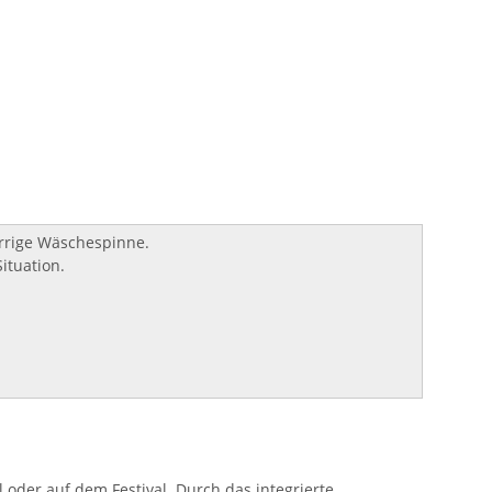
rrige Wäschespinne.
ituation.
oder auf dem Festival. Durch das integrierte