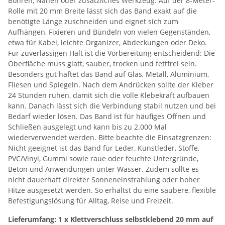
Bohren, Nähen oder zusätzliches Werkzeug. Auf der 8-Meter-
Rolle mit 20 mm Breite lässt sich das Band exakt auf die
benötigte Länge zuschneiden und eignet sich zum
Aufhängen, Fixieren und Bündeln von vielen Gegenständen,
etwa für Kabel, leichte Organizer, Abdeckungen oder Deko.
Für zuverlässigen Halt ist die Vorbereitung entscheidend: Die
Oberfläche muss glatt, sauber, trocken und fettfrei sein.
Besonders gut haftet das Band auf Glas, Metall, Aluminium,
Fliesen und Spiegeln. Nach dem Andrücken sollte der Kleber
24 Stunden ruhen, damit sich die volle Klebekraft aufbauen
kann. Danach lässt sich die Verbindung stabil nutzen und bei
Bedarf wieder lösen. Das Band ist für häufiges Öffnen und
Schließen ausgelegt und kann bis zu 2.000 Mal
wiederverwendet werden. Bitte beachte die Einsatzgrenzen:
Nicht geeignet ist das Band für Leder, Kunstleder, Stoffe,
PVC/Vinyl, Gummi sowie raue oder feuchte Untergründe,
Beton und Anwendungen unter Wasser. Zudem sollte es
nicht dauerhaft direkter Sonneneinstrahlung oder hoher
Hitze ausgesetzt werden. So erhältst du eine saubere, flexible
Befestigungslösung für Alltag, Reise und Freizeit.
Lieferumfang: 1 x Klettverschluss selbstklebend 20 mm auf