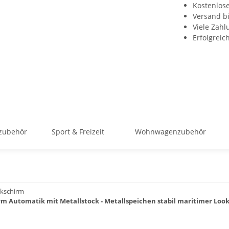
Kostenlos
Versand b
Viele Zah
Erfolgreic
zubehör
Sport & Freizeit
Wohnwagenzubehör
ckschirm
 Automatik mit Metallstock - Metallspeichen stabil maritimer Look