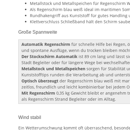
Metallstock und Metallspeichen für Regenschirm Wi
Als Regenschirm blau weiß ideal im maritimen So
Rundhakengriff aus Kunststoff für gutes Handling
Klettverschluss Schließband hält den Schirm saub
Große Spannweite
Automatik Regenschirm
für schnelle Hilfe bei Regen,
und spontane Ausflüge, wenn du trocken bleiben möcht
Der Stockschirm Automatik
ist 89 cm lang und lässt s
Stadt Begleiter oder für längere Wege bei wechselhaft
Metallstock und Metallspeichen
sorgen für Stabilität
Kunststofftips runden die Verarbeitung ab und unterst
Optisch überzeugt
der Regenschirm blau weiß mit mari
zeitlos, freundlich und leicht kombinierbar bei jedem Ou
Mit Regenschirm
0,35 kg Gewicht bleibt er angenehm tr
als Regenschirm Strand Begleiter oder im Alltag.
Wind stabil
Ein Wetterumschwung kommt oft überraschend, besonders