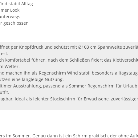
nd stabil Alltag
mmer Look
 unterwegs
er geschlossen
 öffnet per Knopfdruck und schützt mit Ø103 cm Spannweite zuverläs
est.
ich komfortabel führen, nach dem Schließen fixiert das Klettversch
em Wetter.
 und machen ihn als Regenschirm Wind stabil besonders alltagstaugl
ützen eine langlebige Nutzung.
timer Ausstrahlung, passend als Sommer Regenschirm für Urlaub u
tfit.
agbar, ideal als leichter Stockschirm für Erwachsene, zuverlässiger
 im Sommer. Genau dann ist ein Schirm praktisch, der ohne Aufwa