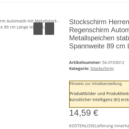
Stockschirm Herren
Regenschirm Automa
Metallspeichen sta
Spannweite 89 cm L
Artikelnummer:
56-0103012
Kategorie:
Stockschirm
Hinweis zur Inhaltserstellung
Produktbilder und Produkttext
künstlicher Intelligenz (KI) ers
14,59 €
KOSTENLOSE
Lieferung innerh