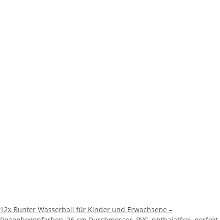
12x Bunter Wasserball für Kinder und Erwachsene –
Regenbogenfarben, 26 cm Durchmesser, PVC, phthalatfrei, perfekt